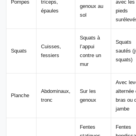
Pompes
triceps,
avec les
genoux au
épaules
pieds
sol
surélevé
Squats à
Squats
Cuisses,
l’appui
Squats
sautés (
fessiers
contre un
squats)
mur
Avec lev
Abdominaux,
Sur les
alternée
Planche
tronc
genoux
bras ou 
jambe
Fentes
Fentes
statiques
bondissa