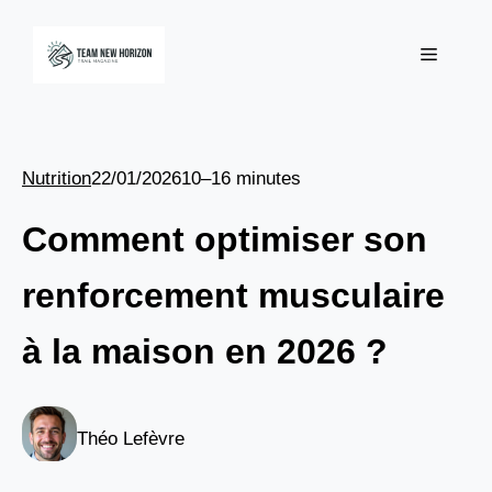
Aller
au
Menu
contenu
Nutrition
22/01/2026
10–16 minutes
Comment optimiser son
renforcement musculaire
à la maison en 2026 ?
Théo Lefèvre