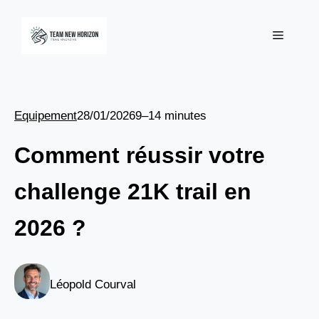
Aller
au
Menu
contenu
Equipement
28/01/2026
9–14 minutes
Comment réussir votre
challenge 21K trail en
2026 ?
Léopold Courval