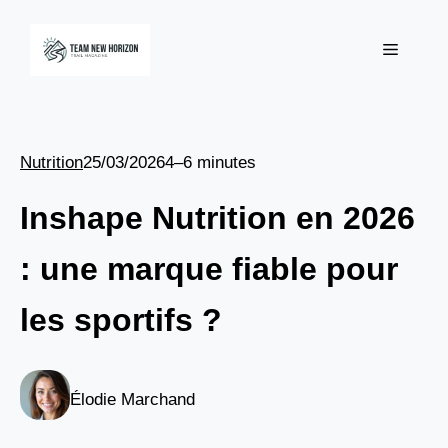
Aller
au
Menu
contenu
Nutrition
25/03/2026
4–6 minutes
Inshape Nutrition en 2026
: une marque fiable pour
les sportifs ?
Élodie Marchand