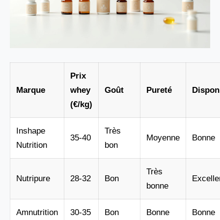
Prix
Marque
whey
Goût
Pureté
Disponi
(€/kg)
Inshape
Très
35-40
Moyenne
Bonne
Nutrition
bon
Très
Nutripure
28-32
Bon
Excelle
bonne
Amnutrition
30-35
Bon
Bonne
Bonne