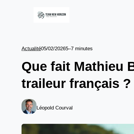
Aller
au
contenu
Actualité
05/02/2026
5–7 minutes
Que fait Mathieu B
traileur français ?
Léopold Courval