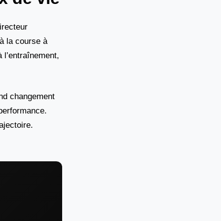
irecteur
à la course à
à l’entraînement,
ofond changement
a performance.
jectoire.