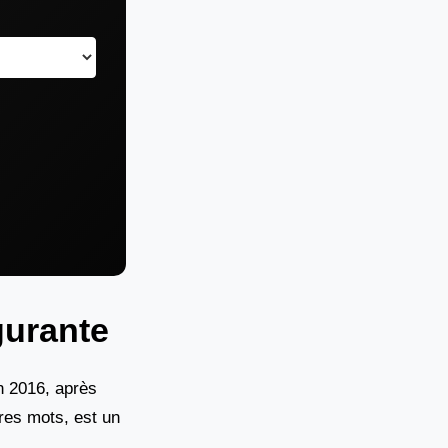
lgurante
n 2016, après
pres mots, est un