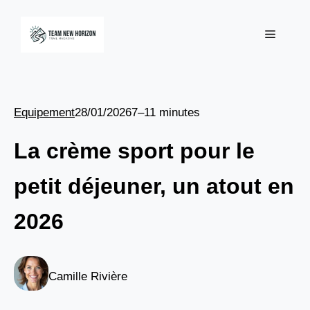
Aller
au
Menu
contenu
Equipement
28/01/2026
7–11 minutes
La crème sport pour le
petit déjeuner, un atout en
2026
Camille Rivière