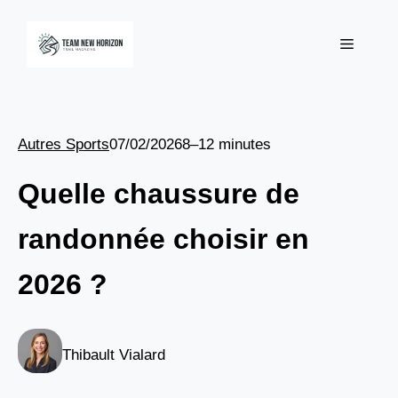
Aller
au
Menu
contenu
Autres Sports
07/02/2026
8–12 minutes
Quelle chaussure de
randonnée choisir en
2026 ?
Thibault Vialard