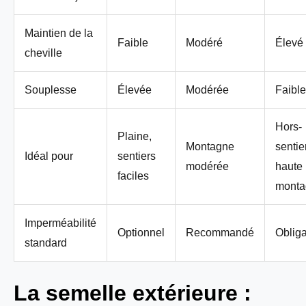
Maintien de la
Faible
Modéré
Élevé
cheville
Souplesse
Élevée
Modérée
Faible
Hors-
Plaine,
Montagne
sentier
Idéal pour
sentiers
modérée
haute
faciles
monta
Imperméabilité
Optionnel
Recommandé
Obliga
standard
La semelle extérieure :