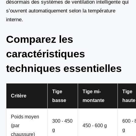
désormais des systèmes de ventilation intelligente qui
s’ouvrent automatiquement selon la température
interne.
Comparez les
caractéristiques
techniques essentielles
Tige
Tige mi-
Tige
Critère
basse
montante
haute
Poids moyen
300 - 450
600 - 
(par
450 - 600 g
g
g
chaussure)