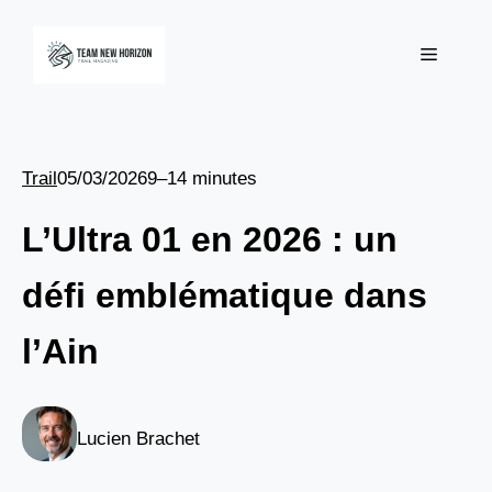
Aller
au
Menu
contenu
Trail
05/03/2026
9–14 minutes
L’Ultra 01 en 2026 : un
défi emblématique dans
l’Ain
Lucien Brachet