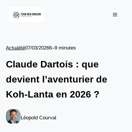
Aller
au
Menu
contenu
Actualité
07/03/2026
6–9 minutes
Claude Dartois : que
devient l’aventurier de
Koh-Lanta en 2026 ?
Léopold Courval